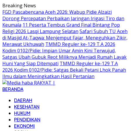
Langsung
Breaking News
ke
FGD Pascabencana Aceh 2026: Wabup Pidie Alzaizi
konten
Dorong Percepatan Perbaikan Jaringan Irigasi Tiro dan
Keumala
11 Peserta Tembus Grand Final Bintang Pop
Religi 2026 Lasqi Lampung Selatan
Safari Subuh TU Aceh
di Masjid At-Taqwa: Menjemput Fajar, Meneguhkan Zikir,
Merawat Ukhuwah
TMMD Reguler ke-129 T.A 2026
Kodim 0102/Pidie: Impian Umar Amin Kini Terwujud,
Satgas Ubah Gubuk Reot Miliknya Menjadi Rumah Layak
Huni Yang Siap Ditempati
TMMD Reguler ke-129 T.A
2026 Kodim 0102/Pidie: Satgas Bekali Petani Lhok Panah
Ilmu dalam Meningkatkan Hasil Pertanian
BERANDA
DAERAH
KESEHATAN
HUKUM
PENDIDIKAN
EKONOMI