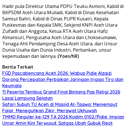
Hadir pula Direktur Utama PDPU Teuku Asmoni, Kabid di
BKPSDM Aceh Utara Muliadi, Kabid di Dinas Kesehatan
Samsul Bahri, Kabid di Dinas PUPR Kusairi, Kepala
Puskesmas dan Kepala SMK, Sekjend KNPI Aceh Utara
Zulfadli dan Anggota, Ketua RTA Aceh Utara Hafiz
Almansuri, Pengusaha Aceh Utara dan Lhokseumawe,
Tenaga Ahli Pendamping Desa Aceh Utara, dari Unsur
Dunia Usaha dan Dunia Industri, Perbankan, unsur
kepemudaan dan lainnya.
(Yoes/hR)
Berita Terkait
FGD Pascabencana Aceh 2026: Wabup Pidie Alzaizi
Dorong Percepatan Perbaikan Jaringan Irigasi Tiro dan
Keumala
11 Peserta Tembus Grand Final Bintang Pop Religi 2026
Lasqi Lampung Selatan
Safari Subuh TU Aceh di Masjid At-Taqwa: Menjemput
Fajar, Meneguhkan Zikir, Merawat Ukhuwah
TMMD Reguler ke-129 T.A 2026 Kodim 0102/Pidie: Impian
Umar Amin Kini Terwujud, Satgas Ubah Gubuk Reot