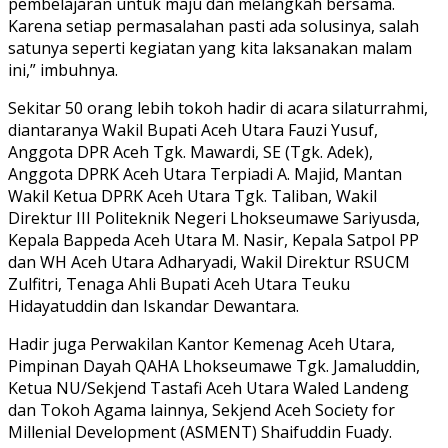
pembelajaran untuk maju dan melangkah bersama.
Karena setiap permasalahan pasti ada solusinya, salah
satunya seperti kegiatan yang kita laksanakan malam
ini,” imbuhnya.
Sekitar 50 orang lebih tokoh hadir di acara silaturrahmi,
diantaranya Wakil Bupati Aceh Utara Fauzi Yusuf,
Anggota DPR Aceh Tgk. Mawardi, SE (Tgk. Adek),
Anggota DPRK Aceh Utara Terpiadi A. Majid, Mantan
Wakil Ketua DPRK Aceh Utara Tgk. Taliban, Wakil
Direktur III Politeknik Negeri Lhokseumawe Sariyusda,
Kepala Bappeda Aceh Utara M. Nasir, Kepala Satpol PP
dan WH Aceh Utara Adharyadi, Wakil Direktur RSUCM
Zulfitri, Tenaga Ahli Bupati Aceh Utara Teuku
Hidayatuddin dan Iskandar Dewantara.
Hadir juga Perwakilan Kantor Kemenag Aceh Utara,
Pimpinan Dayah QAHA Lhokseumawe Tgk. Jamaluddin,
Ketua NU/Sekjend Tastafi Aceh Utara Waled Landeng
dan Tokoh Agama lainnya, Sekjend Aceh Society for
Millenial Development (ASMENT) Shaifuddin Fuady.