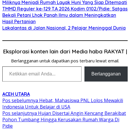
Miliknya Menjadi Rumah Layak Huni Yang Siap Ditempati
TMMD Reguler ke-129 T.A 2026 Kodim 0102/Pidie: Satgas
Bekali Petani Lhok Panah Ilmu dalam Meningkatkan
Hasil Pertanian
Lakalantas di Jalan Nasional, 2 Pelajar Meninggal Dunia
Eksplorasi konten lain dari Media haba RAKYAT |
Berlangganan untuk dapatkan pos terbaru lewat email.
Ketikkan email Anda...
Berlangganan
ACEH UTARA
Navigasi
Pos sebelumnya
Hebat, Mahasiswa PNL Lolos Mewakili
Indonesia Untuk Belajar di USA
pos
Pos selanjutnya
Hujan Disertai Angin Kencang Berakibat
Pohon Tumbang Hingga Kerusakan Rumah Warga Di
Pidie